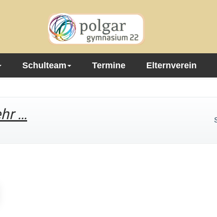
Schulteam
Termine
Elternverein
hr …