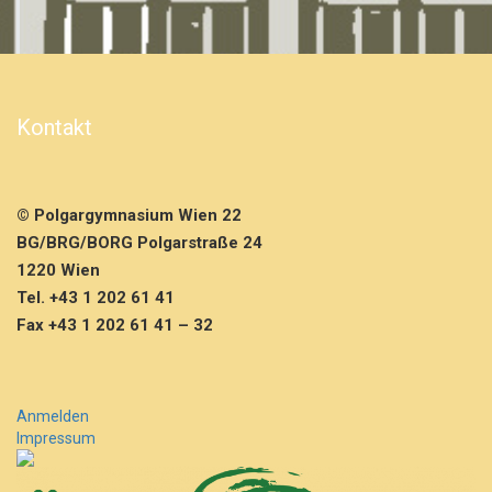
e
m
a
L
e
Kontakt
r
n
e
n
© Polgargymnasium Wien 22
i
n
BG/BRG/BORG Polgarstraße 24
d
1220 Wien
e
Tel. +43 1 202 61 41
r
Fax +43 1 202 61 41 – 32
5
A
m
e
h
Anmelden
r
Impressum
…