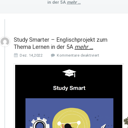
in der 5A
mehr …
Study Smarter – Englischprojekt zum
Thema Lernen in der 5A
mehr …
f
Dez. 14,2022
Kommentare deaktiviert
ü
r
S
t
u
d
y
S
m
a
r
t