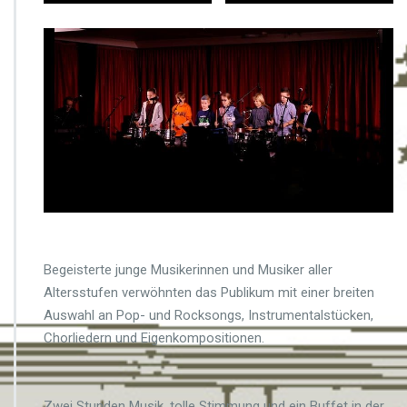
Begeisterte junge Musikerinnen und Musiker aller
Altersstufen verwöhnten das Publikum mit einer breiten
Auswahl an Pop- und Rocksongs, Instrumentalstücken,
Chorliedern und Eigenkompositionen.
Zwei Stunden Musik, tolle Stimmung und ein Buffet in der