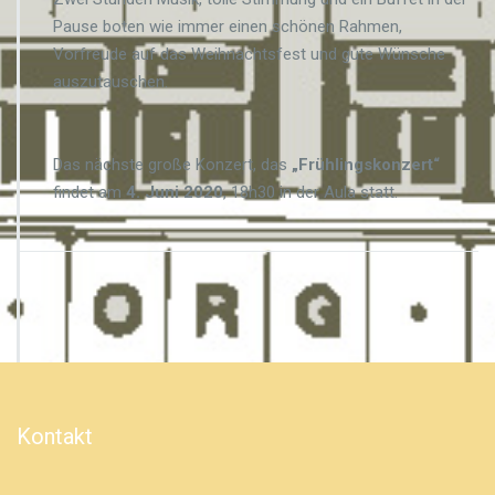
Pause boten wie immer einen schönen Rahmen,
Vorfreude auf das Weihnachtsfest und gute Wünsche
auszutauschen.
Das nächste große Konzert, das
„Frühlingskonzert“
findet am
4. Juni 2020
, 18h30 in der Aula statt.
Kontakt