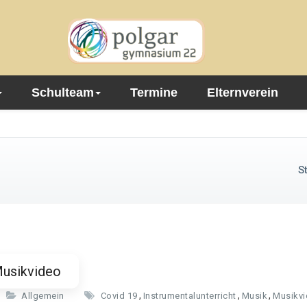
Schulteam
Termine
Elternverein
S
 Musikvideo
,
,
,
Allgemein
Covid 19
Instrumentalunterricht
Musik
Musikv