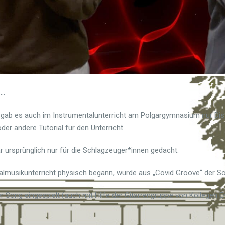
f
…
i gab es auch im Instrumentalunterricht am Polgargymnasium nur Dis
er andere Tutorial für den Unterricht.
r ursprünglich nur für die Schlagzeuger*innen gedacht.
almusikunterricht physisch begann, wurde aus „Covid Groove“ der Song
r Song eingespielt (auch mit Hilfe der Gitarrengruppe von Kollegen 