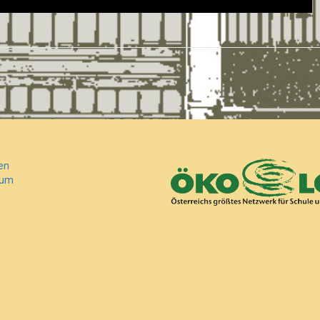
en
sum