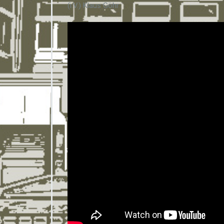
(i.V.) Klaus Göhr