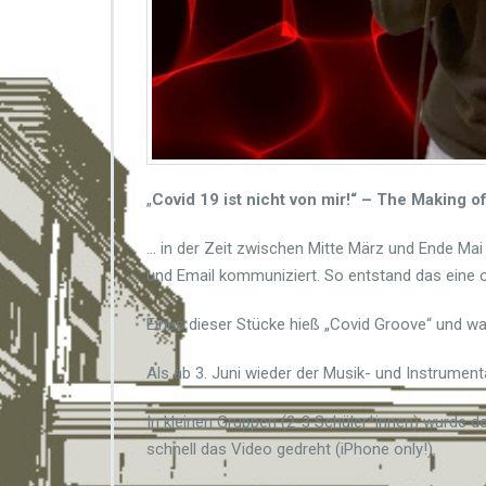
–
e
i
n
M
u
s
i
k
„
Covid 19 ist nicht von mir!“ – The Making o
v
i
… in der Zeit zwischen Mitte März und Ende Ma
d
und Email kommuniziert. So entstand das eine od
e
o
Eines dieser Stücke hieß „Covid Groove“ und wa
Als ab 3. Juni wieder der Musik- und Instrument
In kleinen Gruppen (2-3 Schüler*innen) wurde de
schnell das Video gedreht (iPhone only!).