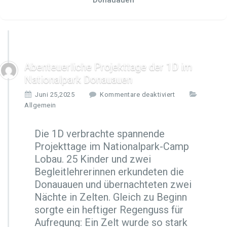
Donauauen
Abenteuerliche Projekttage der 1D im
Nationalpark Donauauen
f
Juni 25,2025
Kommentare deaktiviert
ü
Allgemein
r
A
Die 1D verbrachte spannende
b
Projekttage im Nationalpark-Camp
e
n
Lobau. 25 Kinder und zwei
t
Begleitlehrerinnen erkundeten die
e
Donauauen und übernachteten zwei
u
Nächte in Zelten. Gleich zu Beginn
e
r
sorgte ein heftiger Regenguss für
l
Aufregung: Ein Zelt wurde so stark
i