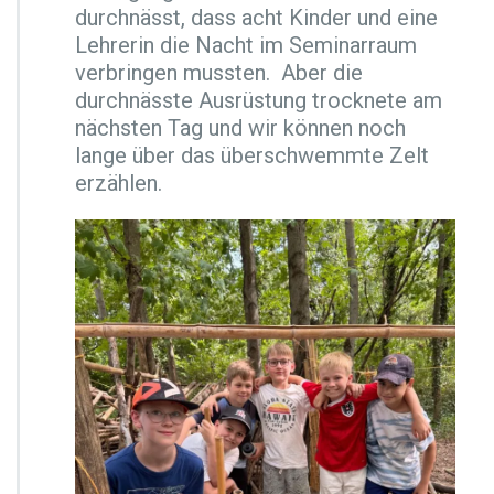
durchnässt, dass acht Kinder und eine
c
Lehrerin die Nacht im Seminarraum
h
e
verbringen mussten. Aber die
P
durchnässte Ausrüstung trocknete am
r
nächsten Tag und wir können noch
o
lange über das überschwemmte Zelt
j
e
erzählen.
k
t
t
a
g
e
d
e
r
1
D
i
m
N