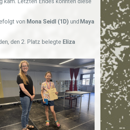
ng kam. Letzten Endes konnten diese
gefolgt von
Mona Seidl (1D)
und
Maya
den, den 2. Platz belegte
Eliza