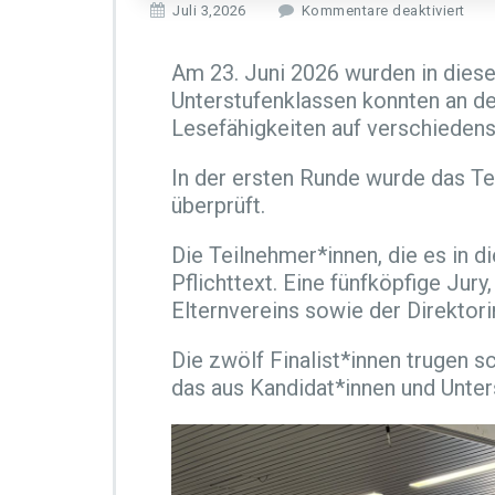
f
Juli 3,2026
Kommentare deaktiviert
ü
r
Am 23. Juni 2026 wurden in diese
D
Unterstufenklassen konnten an de
a
s
Lesefähigkeiten auf verschieden
1
6.
In der ersten Runde wurde das Te
W
überprüft.
e
t
Die Teilnehmer*innen, die es in 
t
l
Pflichttext. Eine fünfköpfige Ju
e
Elternvereins sowie der Direktori
s
e
Die zwölf Finalist*innen trugen 
n
das aus Kandidat*innen und Unter
i
m
R
a
h