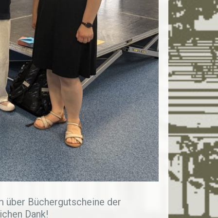
em über Büchergutscheine der
lichen Dank!