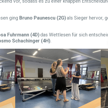
ruckend vor, sodass es zu einer knappen Entscheidu
assen ging
Bruno Paunescu (2G)
als Sieger hervor, 
sa Fuhrmann (4D)
das Wettlesen für sich entschei
smo Schachinger (4H)
.