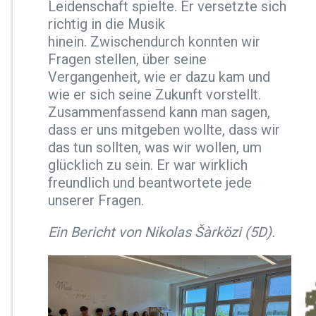
n
Leidenschaft spielte. Er versetzte sich
i
richtig in die Musik
s
hinein. Zwischendurch konnten wir
t
Fragen stellen, über seine
L
u
Vergangenheit, wie er dazu kam und
k
wie er sich seine Zukunft vorstellt.
a
Zusammenfassend kann man sagen,
s
dass er uns mitgeben wollte, dass wir
S
t
das tun sollten, was wir wollen, um
e
glücklich zu sein. Er war wirklich
r
freundlich und beantwortete jede
n
unserer Fragen.
a
t
h
Ein Bericht von Nikolas Šàrközi (5D).
z
u
B
e
s
u