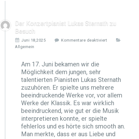
Der Konzertpianist Lukas Sternath zu
Besuch
f
Juni 18,2025
Kommentare deaktiviert
ü
Allgemein
r
D
Am 17. Juni bekamen wir die
e
Möglichkeit dem jungen, sehr
r
K
talentierten Pianisten Lukas Sternath
o
zuzuhören. Er spielte uns mehrere
n
beeindruckende Werke vor, vor allem
z
Werke der Klassik. Es war wirklich
e
r
beeindruckend, wie gut er die Musik
t
interpretieren konnte, er spielte
p
fehlerlos und es hörte sich smooth an.
i
Man merkte, dass er aus Liebe und
a