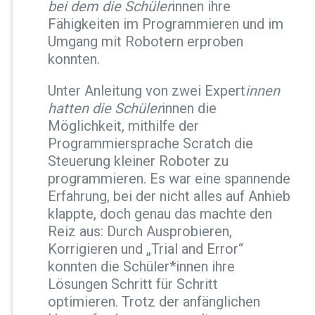
bei dem die Schüler
innen ihre
r
Fähigkeiten im Programmieren und im
t
Umgang mit Robotern erproben
R
o
konnten.
b
o
Unter Anleitung von zwei Expert
innen
t
hatten die Schüler
innen die
e
Möglichkeit, mithilfe der
r
a
Programmiersprache Scratch die
m
Steuerung kleiner Roboter zu
D
programmieren. Es war eine spannende
i
Erfahrung, bei der nicht alles auf Anhieb
g
i.
klappte, doch genau das machte den
D
Reiz aus: Durch Ausprobieren,
a
Korrigieren und „Trial and Error“
y
konnten die Schüler*innen ihre
Lösungen Schritt für Schritt
optimieren. Trotz der anfänglichen