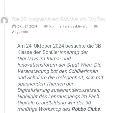
Die 3B programmiert Roboter am Digi.Day
f
Okt. 24,2024
Kommentare deaktiviert
ü
Allgemein
r
D
Am 24. Oktober 2024 besuchte die 3B
i
Klasse den Schüler
innentag der
e
3
Digi.Days im Klima- und
B
Innovationsforum der Stadt Wien. Die
p
Veranstaltung bot den Schülerinnen
r
und Schülern die Gelegenheit, sich mit
o
g
spannenden Themen der
r
Digitalisierung auseinanderzusetzen.
a
Highlight des Lehrausgangs im Fach
m
Digitale Grundbildung war der 90-
m
i
minütige Workshop des
Robbo Clubs
,
e