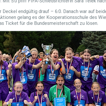
0. Mit 5:0 pfiff FIFA-Schiedsrichterin Sara Telek na
Deckel endgültig drauf – 6:0. Danach war auf beid
Aktionen gelang es der Kooperationsschule des Wi
as Ticket für die Bundesmeisterschaft zu lösen.