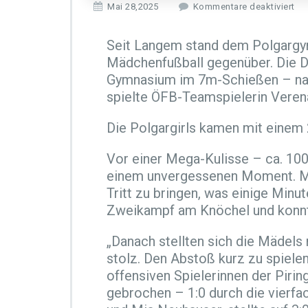
f
Mai 28,2025
Kommentare deaktiviert
ü
r
Seit Langem stand dem Polgargym
D
Mädchenfußball gegenüber. Die De
i
e
Gymnasium im 7m-Schießen – nach 
P
spielte ÖFB-Teamspielerin Veren
o
l
Die Polgargirls kamen mit einem 
g
a
Vor einer Mega-Kulisse – ca. 10
r
g
einem unvergessenen Moment. Mit
i
Tritt zu bringen, was einige Minu
r
Zweikampf am Knöchel und konnte
l
s
„Danach stellten sich die Mädels 
g
e
stolz. Den Abstoß kurz zu spielen
w
offensiven Spielerinnen der Piri
i
gebrochen – 1:0 durch die vierfa
n