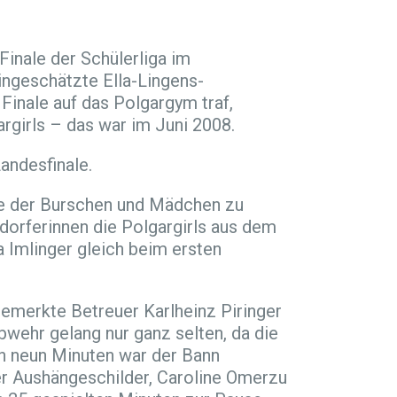
inale der Schülerliga im
ingeschätzte Ella-Lingens-
Finale auf das Polgargym traf,
girls – das war im Juni 2008.
andesfinale.
le der Burschen und Mädchen zu
orferinnen die Polgargirls aus dem
a Imlinger gleich beim ersten
 bemerkte Betreuer Karlheinz Piringer
bwehr gelang nur ganz selten, da die
ch neun Minuten war der Bann
er Aushängeschilder, Caroline Omerzu