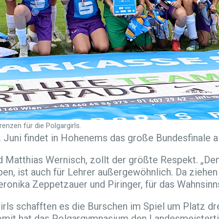
enzen für die Polgargirls.
 Juni findet in Hohenems das große Bundesfinale al
d Matthias Wernisch, zollt der größte Respekt. „Den
en, ist auch für Lehrer außergewöhnlich. Da ziehen
ronika Zeppetzauer und Piringer, für das Wahnsin
rls schafften es die Burschen im Spiel um Platz dr
Somit hat das Polgargymnasium den Landesmeisterti