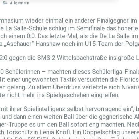
Allgemein
nasium wieder einmal ein anderer Finalgegner im F
 La Salle-Schule schlug im Semifinale das höher e
einem 0:0. Das letzte Mal, als die De La Salle im 
a „Aschauer“ Hanshaw noch im U15-Team der Polgar
2:0 gegen die SMS 2 Wittelsbachstraße ins große L
00 Schülerinnen – machten dieses Schülerliga-Fina
 einer ungewohnten Taktik versuchten die Floridsd
ten gelang. Zu allem Überdruss verletzte sich Nivari
 nicht mehr ins Spielgeschehen eingreifen.
mit ihrer Spielintelligenz selbst hervorragend ein“,
 und dann einen weiten Ball über die gegnerische A
nger-Truppe es um den Ball sofort eng machten. Na
ch Torschützin Lenia Knofl. Ein Doppelschlag unser