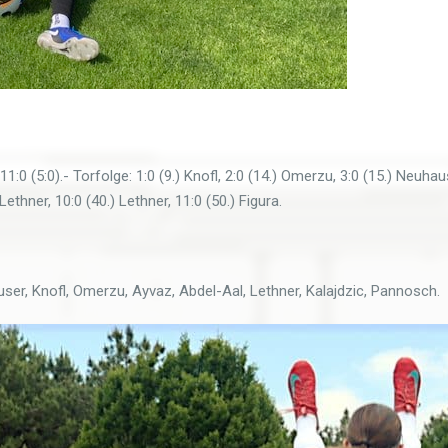
5:0).- Torfolge: 1:0 (9.) Knofl, 2:0 (14.) Omerzu, 3:0 (15.) Neuhauser, 
 Lethner, 10:0 (40.) Lethner, 11:0 (50.) Figura.
user, Knofl, Omerzu, Ayvaz, Abdel-Aal, Lethner, Kalajdzic, Pannosch.