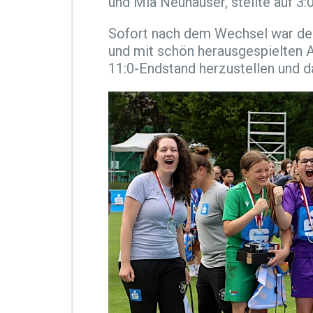
und Mia Neuhauser, stellte auf 3:
n
e
n
Sofort nach dem Wechsel war der 
d
und mit schön herausgespielten 
i
11:0-Endstand herzustellen und d
e
S
c
h
ü
l
e
r
l
i
g
a
–
d
i
e
B
u