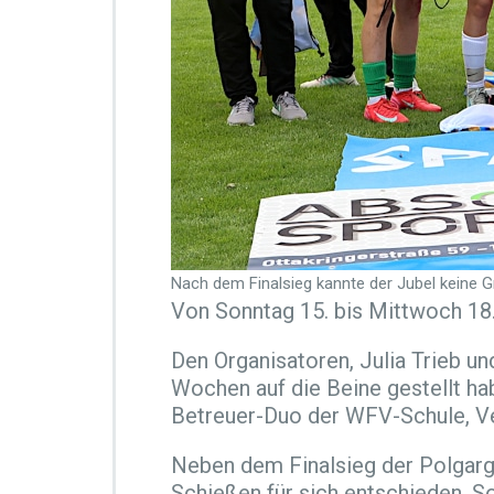
r
s
c
h
e
n
h
o
l
e
n
d
e
Nach dem Finalsieg kannte der Jubel keine Gr
n
Von Sonntag 15. bis Mittwoch 18.
3.
P
Den Organisatoren, Julia Trieb un
l
Wochen auf die Beine gestellt hab
a
t
Betreuer-Duo der WFV-Schule, Ve
z
Neben dem Finalsieg der Polgargi
Schießen für sich entschieden. 