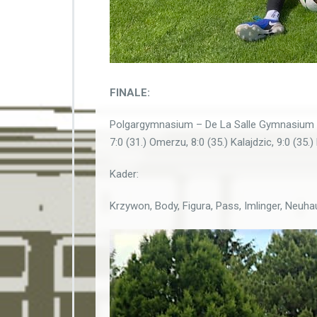
FINALE:
Polgargymnasium – De La Salle Gymnasium 11:0 (
7:0 (31.) Omerzu, 8:0 (35.) Kalajdzic, 9:0 (35.)
Kader:
Krzywon, Body, Figura, Pass, Imlinger, Neuha