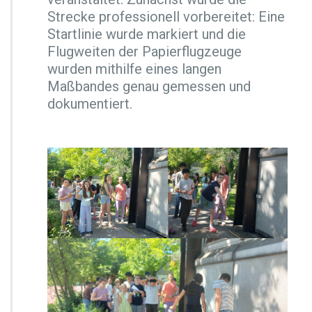
W
Strecke professionell vorbereitet: Eine
e
Startlinie wurde markiert und die
i
Flugweiten der Papierflugzeuge
t
wurden mithilfe eines langen
f
l
Maßbandes genau gemessen und
u
dokumentiert.
g
-
W
e
t
t
b
e
w
e
r
b
1
G