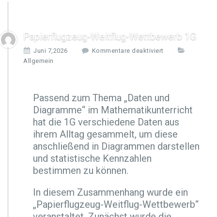
Papierflugzeug-Weitflug-Wettbewerb 1G
f
Juni 7,2026
Kommentare deaktiviert
ü
Allgemein
r
P
a
Passend zum Thema „Daten und
p
Diagramme“ im Mathematikunterricht
i
e
hat die 1G verschiedene Daten aus
r
ihrem Alltag gesammelt, um diese
f
anschließend in Diagrammen darstellen
l
und statistische Kennzahlen
u
g
bestimmen zu können.
z
e
In diesem Zusammenhang wurde ein
u
„Papierflugzeug-Weitflug-Wettbewerb“
g
veranstaltet. Zunächst wurde die
-