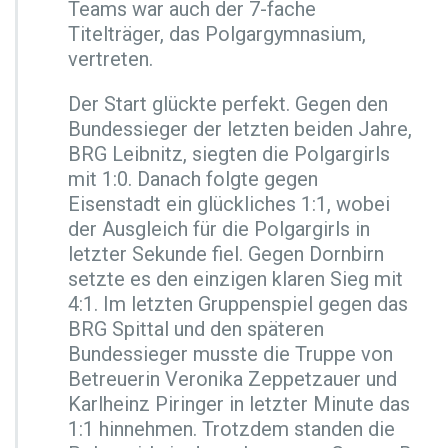
Teams war auch der 7-fache
t
Titelträger, das Polgargymnasium,
e
vertreten.
u
n
t
Der Start glückte perfekt. Gegen den
e
Bundessieger der letzten beiden Jahre,
r
BRG Leibnitz, siegten die Polgargirls
2
mit 1:0. Danach folgte gegen
2
6
Eisenstadt ein glückliches 1:1, wobei
S
der Ausgleich für die Polgargirls in
c
letzter Sekunde fiel. Gegen Dornbirn
h
setzte es den einzigen klaren Sieg mit
u
l
4:1. Im letzten Gruppenspiel gegen das
t
BRG Spittal und den späteren
e
Bundessieger musste die Truppe von
a
Betreuerin Veronika Zeppetzauer und
m
s
Karlheinz Piringer in letzter Minute das
1:1 hinnehmen. Trotzdem standen die