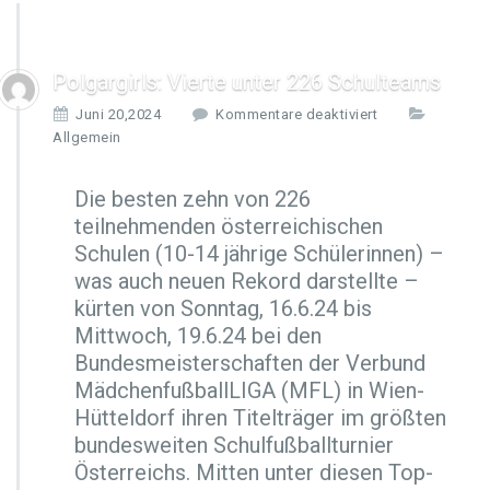
Polgargirls: Vierte unter 226 Schulteams
f
Juni 20,2024
Kommentare deaktiviert
ü
Allgemein
r
P
Die besten zehn von 226
o
teilnehmenden österreichischen
l
g
Schulen (10-14 jährige Schülerinnen) –
a
was auch neuen Rekord darstellte –
r
kürten von Sonntag, 16.6.24 bis
g
Mittwoch, 19.6.24 bei den
i
r
Bundesmeisterschaften der Verbund
l
MädchenfußballLIGA (MFL) in Wien-
s:
Hütteldorf ihren Titelträger im größten
V
bundesweiten Schulfußballturnier
i
e
Österreichs. Mitten unter diesen Top-
r