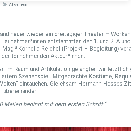
Allgemein
fand heuer wieder ein dreitägiger Theater – Worksh
 Teilnehmer*innen entstammten den 1. und 2. A und
a
d Mag.
Kornelia Reichel (Projekt – Begleitung) ver
e der teilnehmenden Akteur*innen.
 im Raum und Artikulation gelangten wir letztlich 
siertem Szenenspiel. Mitgebrachte Kostüme, Requi
e Welten“ eintauchen. Gleichsam Hermann Hesses Zi
ch übereinander…
0 Meilen beginnt mit dem ersten Schritt.“