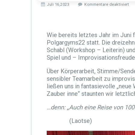
f
Juli 16,2023
Kommentare deaktiviert
ü
r
T
H
Wie bereits letztes Jahr im Juni 
E
A
Polgargyms22 statt. Die dreizehn
T
Schabl (Workshop – Leiterin) un
E
Spiel und – Improvisationsfreud
R
–
Über Körperarbeit, Stimme/Senden
W
O
sensibler Teamarbeit zu improvi
R
ließen uns in fantasievolle „neu
K
Zauber inne“ staunten wir letztli
S
H
…denn: „Auch eine Reise von 100
O
P
i
(Laotse)
m
R