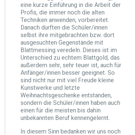
eine kurze Einführung in die Arbeit der
g
Profis, die immer noch die alten
o
l
Techniken anwenden, vorbereitet.
d
Danach durften die Schüler/innen
e
selbst ihre mitgebrachten bzw. dort
n
ausgesuchten Gegenstände mit
–
h
Blattmessing veredeln. Dieses ist im
a
Unterschied zu echtem Blattgold, das
n
außerdem sehr, sehr teuer ist, auch für
d
Anfänger/innen besser geeignet. So
w
e
sind nicht nur mit viel Freude kleine
r
Kunstwerke und letzte
k
Weihnachtsgeschenke entstanden,
l
sondern die Schüler/innen haben auch
i
c
einen für die meisten bis dahin
h
unbekannten Beruf kennengelernt.
e
r
In diesem Sinn bedanken wir uns noch
W