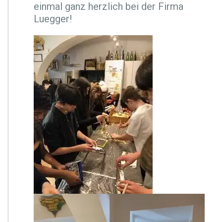
einmal ganz herzlich bei der Firma
e
i
Luegger!
h
n
a
c
h
t
s
z
a
u
b
e
r