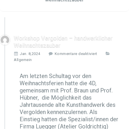
Weihnachtszauber
Workshop Vergolden – handwerklicher
Weihnachtszauber
f
Jan. 8,2024
Kommentare deaktiviert
ü
Allgemein
r
W
Am letzten Schultag vor den
o
Weihnachtsferien hatte die 4D,
r
k
gemeinsam mit Prof. Braun und Prof.
s
Hübner, die Möglichkeit das
h
Jahrtausende alte Kunsthandwerk des
o
Vergolden kennenzulernen. Als
p
V
Einstieg hatten die Spezialist/innen der
e
Firma Luegger (Atelier Goldrichtig)
r